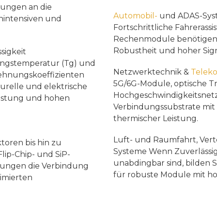
rungen an die
Automobil-
und ADAS-Sys
nintensiven und
Fortschrittliche Fahreras
Rechenmodule benötigen z
Robustheit und hoher Signa
sigkeit
ngstemperatur (Tg) und
Netzwerktechnik &
Telek
ehnungskoeffizienten
5G/6G-Module, optische T
turelle und elektrische
Hochgeschwindigkeitsnet
lastung und hohen
Verbindungssubstrate mit
thermischer Leistung.
Luft- und Raumfahrt, Vert
toren bis hin zu
Systeme Wenn Zuverlässigk
Flip-Chip- und SiP-
unabdingbar sind, bilden 
sungen die Verbindung
für robuste Module mit ho
timierten