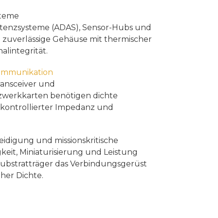
teme
sistenzsysteme (ADAS), Sensor-Hubs und
uverlässige Gehäuse mit thermischer
lintegrität.
ommunikation
ransceiver und
zwerkkarten benötigen dichte
 kontrollierter Impedanz und
eidigung und missionskritische
eit, Miniaturisierung und Leistung
Substratträger das Verbindungsgerüst
her Dichte.