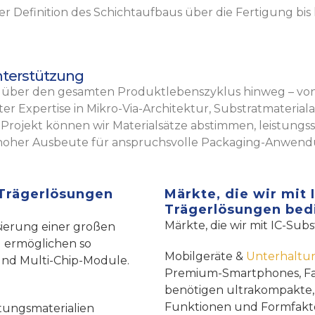
r Definition des Schichtaufbaus über die Fertigung bi
nterstützung
über den gesamten Produktlebenszyklus hinweg – von 
erter Expertise in Mikro-Via-Architektur, Substratmater
s Projekt können wir Materialsätze abstimmen, leistung
t hoher Ausbeute für anspruchsvolle Packaging-Anwend
 Trägerlösungen
Märkte, die wir mit 
Trägerlösungen bed
Märkte, die wir mit IC-Su
sierung einer großen
 ermöglichen so
Mobilgeräte &
Unterhaltun
und Multi-Chip-Module.
Premium-Smartphones, Fal
benötigen ultrakompakte, 
Funktionen und Formfakto
tungsmaterialien