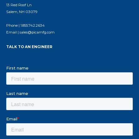
13 Red Roof Ln
Salem, NH 03079
Phone |
1.855.742.2634
Email |
sales@picamfg.com
TALK TO AN ENGINEER