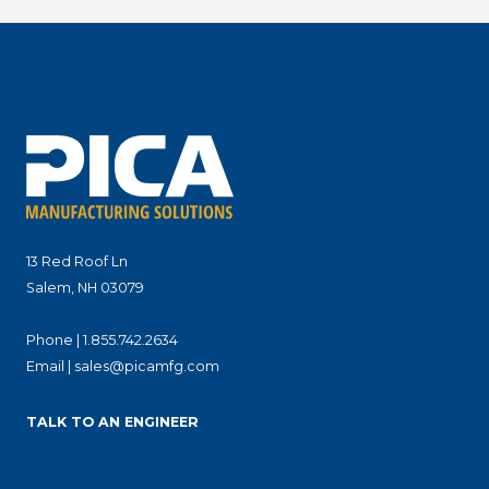
13 Red Roof Ln
Salem, NH 03079
Phone |
1.855.742.2634
Email |
sales@picamfg.com
TALK TO AN ENGINEER