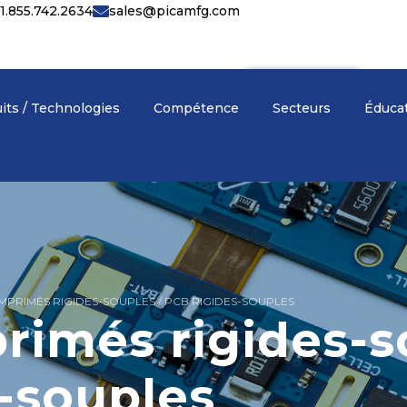
1.855.742.2634
sales@picamfg.com
Français
▾
its / Technologies
Compétence
Secteurs
Éduca
IMPRIMÉS RIGIDES-SOUPLES / PCB RIGIDES-SOUPLES
primés rigides-s
-souples