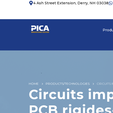
4 Ash Street Extension, Derry, NH 03038
Produ
HOME
PRODUCTS/TECHNOLOGIES
CIRCUITS 
Circuits im
PCB rigides