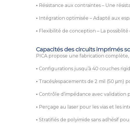
•
Résistance aux contraintes – Une résist
•
Intégration optimisée – Adapté aux espa
•
Flexibilité de conception – La possibli
Capacités des circuits imprimés so
PICA propose une fabrication complète, d
•
Configurations jusqu’à 40 couches rigi
•
Tracés/espacements de 2 mil (50 μm) po
•
Contrôle d’impédance avec validation 
•
Perçage au laser pour les vias et les int
•
Stratifiés de polyimide sans adhésif pour