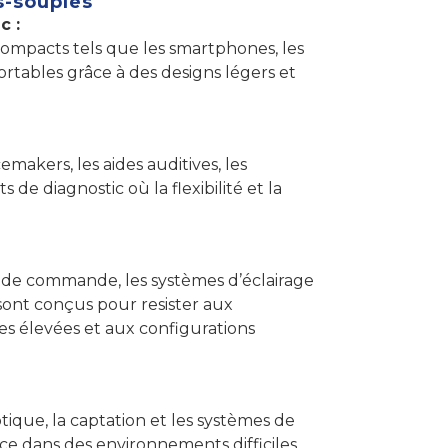
s-souples
c :
s compacts tels que les smartphones, les
portables grâce à des designs légers et
cemakers, les aides auditives, les
de diagnostic où la flexibilité et la
 de commande, les systèmes d’éclairage
s sont conçus pour resister aux
es élevées et aux configurations
botique, la captation et les systèmes de
ce dans des environnements difficiles.