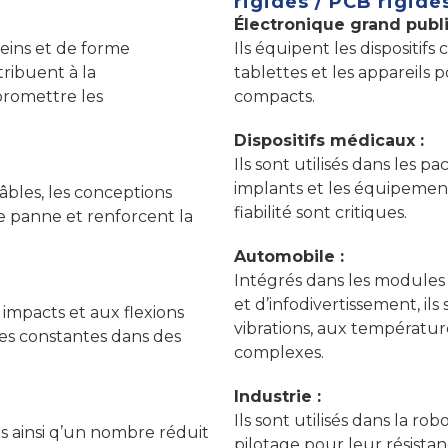
rigides / PCB rigide
Électronique grand publi
eins et de forme
Ils équipent les dispositif
tribuent à la
tablettes et les appareils 
mpromettre les
compacts.
Dispositifs médicaux :
Ils sont utilisés dans les pa
implants et les équipements 
âbles, les conceptions
fiabilité sont critiques.
e panne et renforcent la
Automobile :
Intégrés dans les modules
et d’infodivertissement, il
x impacts et aux flexions
vibrations, aux températur
es constantes dans des
complexes.
Industrie :
Ils sont utilisés dans la ro
rs ainsi q’un nombre réduit
pilotage pour leur résistan