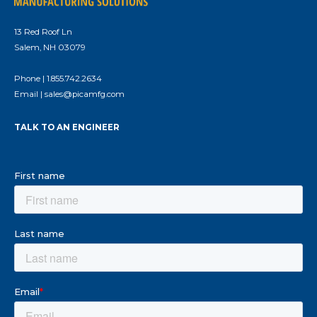
13 Red Roof Ln
Salem, NH 03079
Phone |
1.855.742.2634
Email |
sales@picamfg.com
TALK TO AN ENGINEER